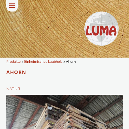
Produkte
»
Einheimisches Laubholz
»
Ahorn
AHORN
NATUR