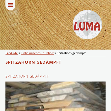
Produkte
»
Einheimisches Laubholz
»
Spitzahorn gedämpft
SPITZAHORN GEDÄMPFT
SPITZAHORN GEDÄMPFT