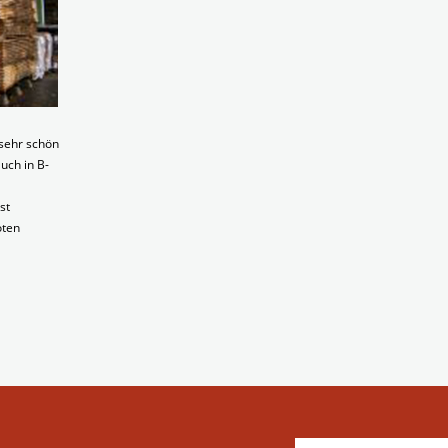
 sehr schön
uch in B-
st
oten